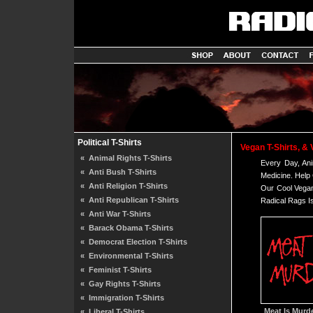
Political T-Shirts
Vegan T-Shirts, & 
«
Animal Rights T-Shirts
Every Day, An
«
Anti Bush T-Shirts
Medicine. Help
«
Anti Religion T-Shirts
Our Cool Vegan
«
Anti Republican T-Shirts
Radical Rags Is
«
Anti War T-Shirts
«
Barack Obama T-Shirts
«
Democrat Election T-Shirts
«
Environmental T-Shirts
«
Feminist T-Shirts
«
Gay Rights T-Shirts
«
Immigration T-Shirts
Meat Is Murde
«
Liberal T-Shirts