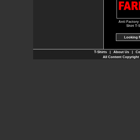
Anti Factory
Shirt T-S
Looking F
T-Shirts
|
About Us
|
Co
All Content Copyright