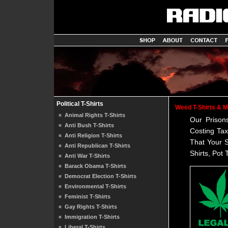
Political T-Shirts
Weed T-Shirts & M
«
Animal Rights T-Shirts
Our Prison
«
Anti Bush T-Shirts
Costing Tax
«
Anti Religion T-Shirts
That Your 
«
Anti Republican T-Shirts
Shirts, Pot 
«
Anti War T-Shirts
«
Barack Obama T-Shirts
«
Democrat Election T-Shirts
«
Environmental T-Shirts
«
Feminist T-Shirts
«
Gay Rights T-Shirts
«
Immigration T-Shirts
«
Liberal T-Shirts