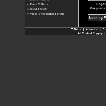
Legal
«
Peace T-Shirts
Marijuana 
«
Weed T-Shirts
«
Vegan & Vegetarian T-Shirts
Looking F
T-Shirts
|
About Us
|
Co
All Content Copyright